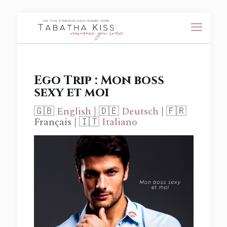
Ego Trip : Mon boss
sexy et moi
🇬🇧
English
| 🇩🇪
Deutsch
| 🇫🇷
Français | 🇮🇹
Italiano