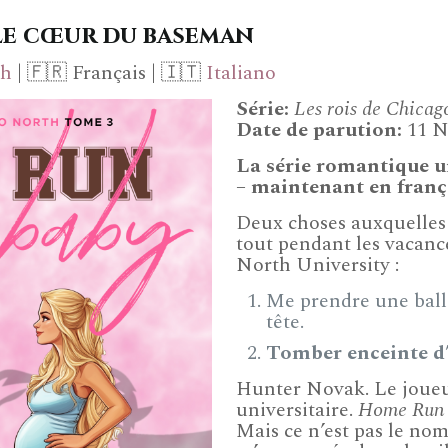
Le cœur du baseman
ch
| 🇫🇷 Français | 🇮🇹
Italiano
Série
:
Les rois de Chicag
Date de parution:
11 N
La série romantique un
– maintenant en frança
Deux choses auxquelles 
tout pendant les vacanc
North University :
Me prendre une balle
tête.
Tomber enceinte d’
Hunter Novak. Le joueur
universitaire.
Home Run 
Mais ce n’est pas le no