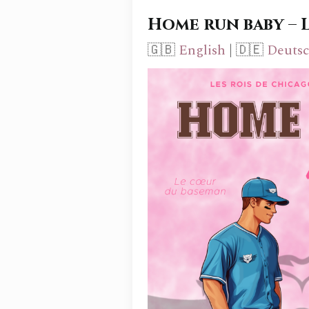
Home run baby – 
🇬🇧
English
| 🇩🇪
Deuts