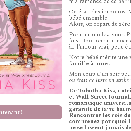
m’a ramenée de ce bar i
On était des inconnus. 
bébé ensemble.
Alors, on repart de zéro
Premier rendez-vous. Pr
fois… tout recommence 
à… l’amour vrai, peut-êt
Notre bébé mérite une v
famille à nous.
Mon coup d’un soir peu
ou était-ce juste un strike 
De Tabatha Kiss, autr
et Wall Street Journa
romantique universitai
garantie de faire battr
ntenant !
Rencontrez les rois d
comprenez pourquoi le
ne se lassent jamais d