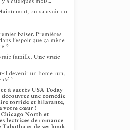
l y a quelques mois…
Maintenant, on va avoir un
.
emier baiser. Premières
dans l’espoir que ça mène
re ?
raie famille.
Une vraie
t-il devenir un home run,
raté ?
ice à succès USA Today
l, découvrez une comédie
re torride et hilarante,
e votre cœur !
e Chicago North et
s lectrices de romance
e Tabatha et de ses book