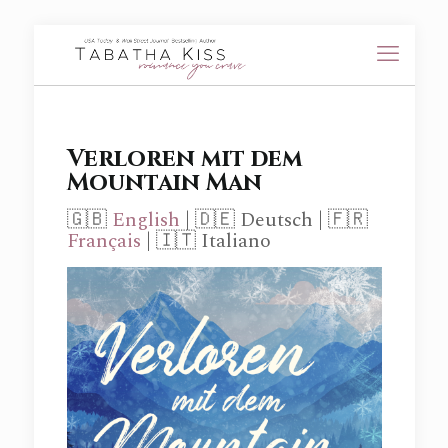
Verloren mit dem
Mountain Man
🇬🇧
English
| 🇩🇪 Deutsch | 🇫🇷
Français
| 🇮🇹 Italiano