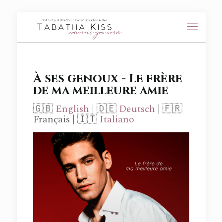
À ses genoux - Le frère
de ma meilleure amie
🇬🇧
English
| 🇩🇪
Deutsch
| 🇫🇷
Français | 🇮🇹
Italiano