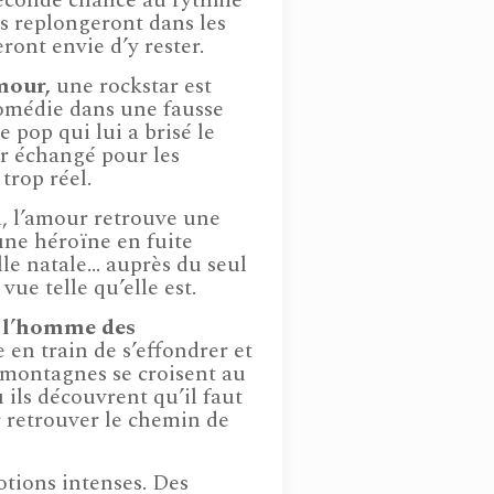
seconde chance au rythme
s replongeront dans les
ont envie d’y rester.
mour,
une rockstar est
comédie dans une fausse
e pop qui lui a brisé le
r échangé pour les
trop réel.
n
, l’amour retrouve une
ne héroïne en fuite
ille natale… auprès du seul
ue telle qu’elle est.
 l’homme des
 en train de s’effondrer et
montagnes se croisent au
ils découvrent qu’il faut
r retrouver le chemin de
tions intenses. Des