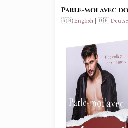
Parle-moi avec d
🇬🇧
English
| 🇩🇪
Deuts