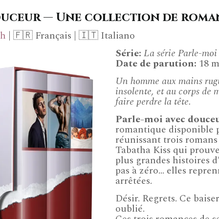
ouceur — Une collection de roma
ch
| 🇫🇷 Français | 🇮🇹 Italiano
Série
:
La série Parle-moi
Date de parution:
18 m
Un homme aux mains rugu
insolente, et au corps de
faire perdre la tête.
Parle-moi avec douce
romantique disponible 
réunissant trois romans 
Tabatha Kiss qui prouven
plus grandes histoires
pas à zéro… elles repren
arrêtées.
Désir. Regrets. Ce baise
oublié.