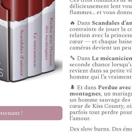
Ces trois romances de 
délicieusement lent vou
flammes… et vous donner
🔥 Dans
Scandales d’a
contrainte de jouer la 
relation avec la princess
cœur — et chaque baise
caméras devient un peu 
🔧 Dans
Le mécanicie
seconde chance lorsqu’u
revient dans sa petite v
homme qui l’a vraiment v
🌲 Et dans
Perdue avec
montagnes
, un mariage
un homme sauvage des 
cœur de Kiss County, où 
parfois tout perdre pou
ntenant !
l’amour.
Des slow burns. Des émo