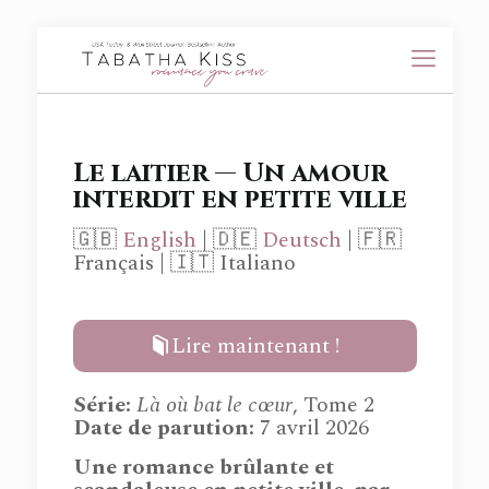
Le laitier — Un amour
interdit en petite ville
🇬🇧
English
| 🇩🇪
Deutsch
| 🇫🇷
Français | 🇮🇹 Italiano
Lire maintenant !
Série
:
Là où bat le cœur
, Tome 2
Date de parution:
7 avril 2026
Une romance brûlante et