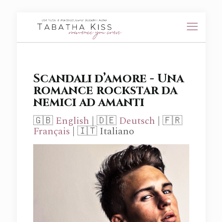
Scandali d’amore - Una
romance rockstar da
nemici ad amanti
🇬🇧
English
| 🇩🇪
Deutsch
| 🇫🇷
Français
| 🇮🇹 Italiano